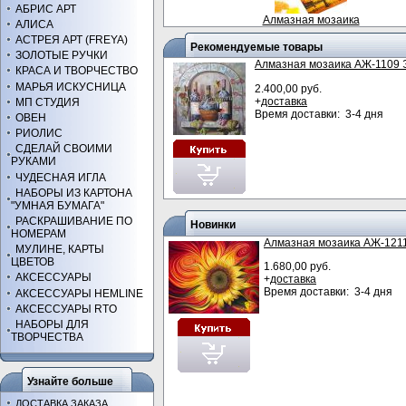
АБРИС АРТ
Алмазная мозаика
АЛИСА
АСТРЕЯ АРТ (FREYA)
Рекомендуемые товары
ЗОЛОТЫЕ РУЧКИ
Алмазная мозаика АЖ-1109
КРАСА И ТВОРЧЕСТВО
МАРЬЯ ИСКУСНИЦА
2.400,00 руб.
+
доставка
МП СТУДИЯ
Время доставки: 3-4 дня
ОВЕН
РИОЛИС
СДЕЛАЙ СВОИМИ
РУКАМИ
ЧУДЕСНАЯ ИГЛА
НАБОРЫ ИЗ КАРТОНА
"УМНАЯ БУМАГА"
РАСКРАШИВАНИЕ ПО
Новинки
НОМЕРАМ
Алмазная мозаика АЖ-121
МУЛИНЕ, КАРТЫ
ЦВЕТОВ
1.680,00 руб.
АКСЕССУАРЫ
+
доставка
Время доставки: 3-4 дня
АКСЕССУАРЫ HEMLINE
АКСЕССУАРЫ RTO
НАБОРЫ ДЛЯ
ТВОРЧЕСТВА
Узнайте больше
ДОСТАВКА ЗАКАЗА