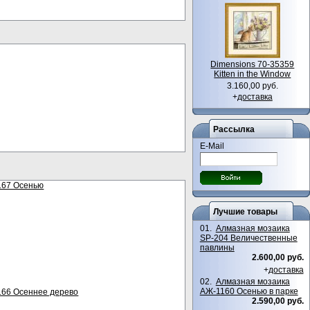
Dimensions 70-35359
Kitten in the Window
3.160,00 руб.
+
доставка
Рассылка
E-Mail
167 Осенью
Лучшие товары
01.
Алмазная мозаика
SP-204 Величественные
павлины
2.600,00 руб.
+
доставка
02.
Алмазная мозаика
АЖ-1160 Осенью в парке
166 Осеннее дерево
2.590,00 руб.