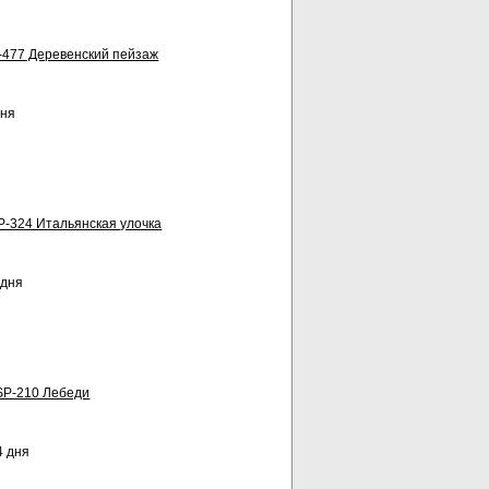
-477 Деревенский пейзаж
дня
P-324 Итальянская улочка
 дня
SP-210 Лебеди
4 дня