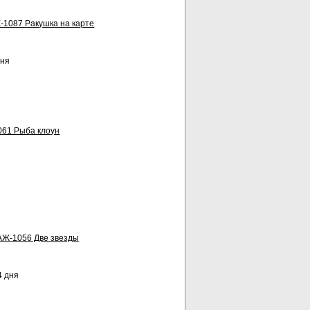
-1087 Ракушка на карте
дня
061 Рыба клоун
АЖ-1056 Две звезды
4 дня