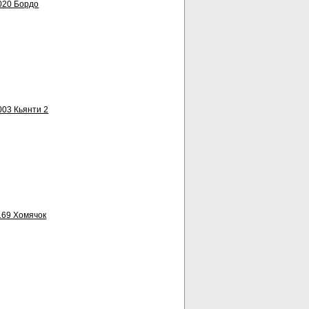
020 Бордо
03 Кьянти 2
169 Хомячок