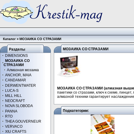
Каталог
»
МОЗАИКА СО СТРАЗАМИ
МОЗАИКА СО СТРАЗАМИ
Разделы
DIMENSIONS
МОЗАИКА СО
СТРАЗАМИ
Алмазная мозаика
ANCHOR, MAIA
CANDAMAR
DERWENTWATER
МОЗАИКА СО СТРАЗАМИ (алмазная выши
LUCA-S
пакетики со стразами, ключ к схеме, пинцет
MILL HILL
алмазной техники гарантирует наслаждение
NEOCRAFT
NOVA SLOBODA
Подкатегории:
PANNA
RTO
THEA GOUVERNEUR
VERVACO
XIU CRAFTS