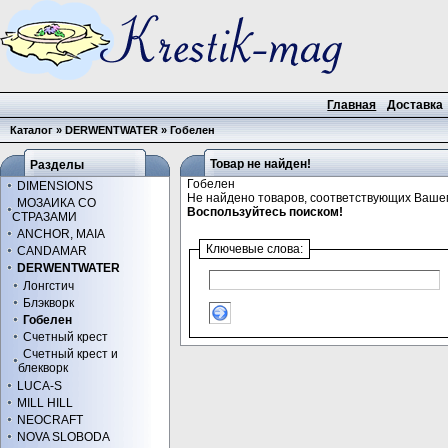
Главная
Доставка
Каталог
»
DERWENTWATER
»
Гобелен
Товар не найден!
Разделы
Гобелен
DIMENSIONS
Не найдено товаров, соответствующих Вашем
МОЗАИКА СО
Воспользуйтесь поиском!
СТРАЗАМИ
ANCHOR, MAIA
Ключевые слова:
CANDAMAR
DERWENTWATER
Лонгстич
Блэкворк
Гобелен
Счетный крест
Счетный крест и
блекворк
LUCA-S
MILL HILL
NEOCRAFT
NOVA SLOBODA