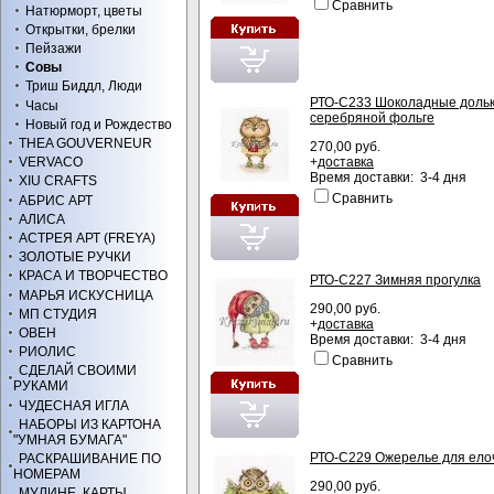
Сравнить
Натюрморт, цветы
Открытки, брелки
Пейзажи
Совы
Триш Биддл, Люди
РТО-С233 Шоколадные дольк
Часы
серебряной фольге
Новый год и Рождество
THEA GOUVERNEUR
270,00 руб.
+
доставка
VERVACO
Время доставки: 3-4 дня
XIU CRAFTS
Сравнить
АБРИС АРТ
АЛИСА
АСТРЕЯ АРТ (FREYA)
ЗОЛОТЫЕ РУЧКИ
КРАСА И ТВОРЧЕСТВО
РТО-С227 Зимняя прогулка
МАРЬЯ ИСКУСНИЦА
290,00 руб.
МП СТУДИЯ
+
доставка
ОВЕН
Время доставки: 3-4 дня
РИОЛИС
Сравнить
СДЕЛАЙ СВОИМИ
РУКАМИ
ЧУДЕСНАЯ ИГЛА
НАБОРЫ ИЗ КАРТОНА
"УМНАЯ БУМАГА"
РТО-С229 Ожерелье для ело
РАСКРАШИВАНИЕ ПО
НОМЕРАМ
290,00 руб.
МУЛИНЕ, КАРТЫ