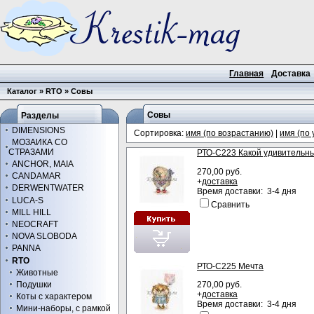
Главная
Доставка
Каталог
»
RTO
»
Совы
Совы
Разделы
DIMENSIONS
Сортировка:
имя (по возрастанию)
|
имя (по
МОЗАИКА СО
СТРАЗАМИ
РТО-С223 Какой удивительн
ANCHOR, MAIA
270,00 руб.
CANDAMAR
+
доставка
DERWENTWATER
Время доставки: 3-4 дня
LUCA-S
Сравнить
MILL HILL
NEOCRAFT
NOVA SLOBODA
PANNA
RTO
РТО-С225 Мечта
Животные
270,00 руб.
Подушки
+
доставка
Коты с характером
Время доставки: 3-4 дня
Мини-наборы, с рамкой