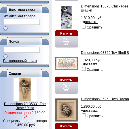
Dimensions 13673 Chickadees
Быстрый заказ
шишки
Укажите код товара.
1.810,00 руб.
+
доставка
Сравнить
Поиск
Dimensions 03729 Toy Shelf B
1.820,00 руб.
Расширенный поиск
+
доставка
Сравнить
Скидки
Dimensions 35253 Two Racoo
Dimensions 70-35331 The
1.890,00 руб.
Rose / Роза
+
доставка
Розничная цена 2.750,00
Сравнить
руб.
Специальная цена товара
2.450,00 руб.