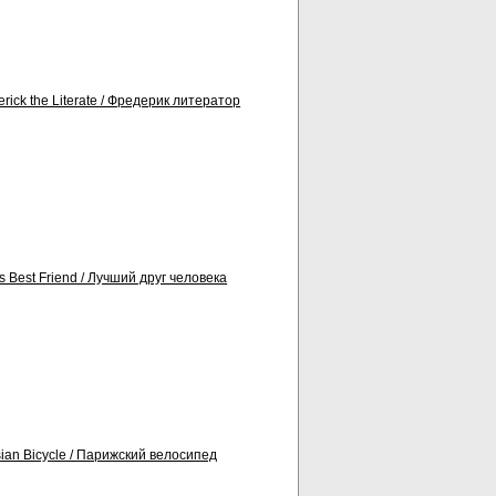
rick the Literate / Фредерик литератор
 Best Friend / Лучший друг человека
ian Bicycle / Парижский велосипед