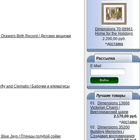
Dimensions 70-08961
Home for the Holidays
Drawers Birth Record / Детские вещички
2.200,00 руб.
+
доставка
Рассылка
E-Mail
rfly and Clematis / Бабочки и клематисы
Лучшие товары
01.
Dimensions 13666
Victorian Charm /
Викторианский шарм
2.170,00 руб.
+
доставка
02.
Dimensions 35200
Building Memories /
Создавая воспоминания
 Blue Jays / Птенцы голубой сойки