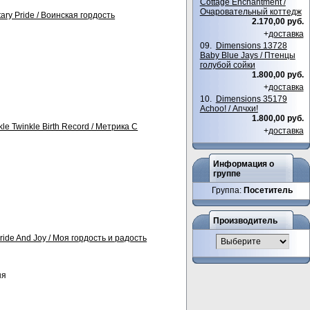
Cottage Enchantment /
Очаровательный коттедж
ary Pride / Воинская гордость
2.170,00 руб.
+
доставка
09.
Dimensions 13728
Baby Blue Jays / Птенцы
голубой сойки
1.800,00 руб.
+
доставка
10.
Dimensions 35179
Achoo! / Апчхи!
1.800,00 руб.
le Twinkle Birth Record / Метрика С
+
доставка
Информация о
группе
Группа:
Посетитель
Производитель
ide And Joy / Моя гордость и радость
ня