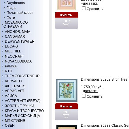
Daydreams
+
доставка
Гладь
Сравнить
Печатный крест
Фетр
МОЗАИКА СО
СТРАЗАМИ
ANCHOR, MAIA
CANDAMAR
DERWENTWATER
LUCA-S
MILL HILL
NEOCRAFT
NOVA SLOBODA
PANNA
RTO
THEA GOUVERNEUR
Dimensions 35252 Birch Tree 
VERVACO
XIU CRAFTS
1.750,00 руб.
АБРИС АРТ
+
доставка
АЛИСА
Сравнить
АСТРЕЯ АРТ (FREYA)
ЗОЛОТЫЕ РУЧКИ
КРАСА И ТВОРЧЕСТВО
МАРЬЯ ИСКУСНИЦА
МП СТУДИЯ
Dimensions 35238 Classic Ge
ОВЕН