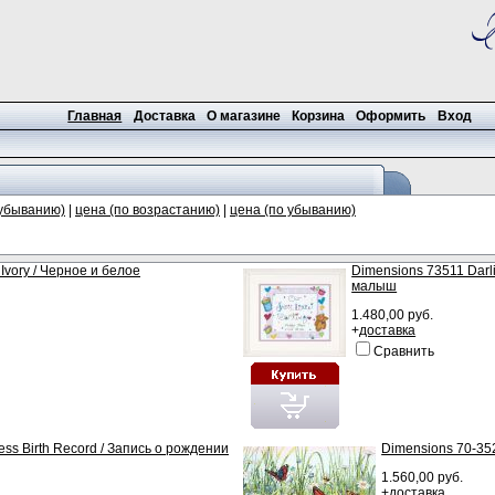
Главная
Доставка
О магазине
Корзина
Оформить
Вход
 убыванию)
|
цена (по возрастанию)
|
цена (по убыванию)
Ivory / Черное и белое
Dimensions 73511 Darl
малыш
1.480,00 руб.
+
доставка
Сравнить
ss Birth Record / Запись о рождении
Dimensions 70-3527
1.560,00 руб.
+
доставка