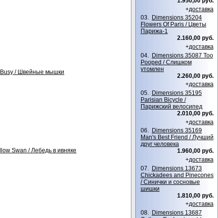
1.950,00 руб.
+
доставка
03.
Dimensions 35204
Flowers Of Paris / Цветы
Парижа-1
2.160,00 руб.
+
доставка
04.
Dimensions 35087 Too
Pooped / Слишком
утомлен
 Busy / Швейные мышки
2.260,00 руб.
+
доставка
05.
Dimensions 35195
Parisian Bicycle /
Парижский велосипед
2.010,00 руб.
+
доставка
06.
Dimensions 35169
Man's Best Friend / Лучший
друг человека
llow Swan / Лебедь в ивняке
1.960,00 руб.
+
доставка
07.
Dimensions 13673
Chickadees and Pinecones
/ Синички и сосновые
шишки
1.810,00 руб.
+
доставка
08.
Dimensions 13687