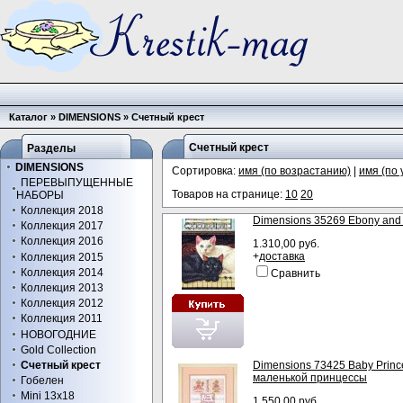
Каталог
»
DIMENSIONS
»
Счетный крест
Счетный крест
Разделы
DIMENSIONS
Сортировка:
имя (по возрастанию)
|
имя (по
ПЕРЕВЫПУЩЕННЫЕ
Товаров на странице:
10
20
НАБОРЫ
Коллекция 2018
Dimensions 35269 Ebony and 
Коллекция 2017
Коллекция 2016
1.310,00 руб.
+
доставка
Коллекция 2015
Коллекция 2014
Сравнить
Коллекция 2013
Коллекция 2012
Коллекция 2011
НОВОГОДНИЕ
Gold Collection
Dimensions 73425 Baby Prince
Счетный крест
маленькой принцессы
Гобелен
Mini 13x18
1.550,00 руб.