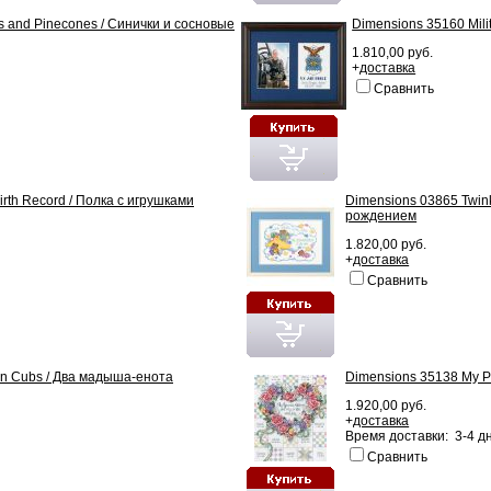
 and Pinecones / Синички и сосновые
Dimensions 35160 Milit
1.810,00 руб.
+
доставка
Сравнить
irth Record / Полка с игрушками
Dimensions 03865 Twink
рождением
1.820,00 руб.
+
доставка
Сравнить
n Cubs / Два мадыша-енота
Dimensions 35138 My Pr
1.920,00 руб.
+
доставка
Время доставки: 3-4 д
Сравнить