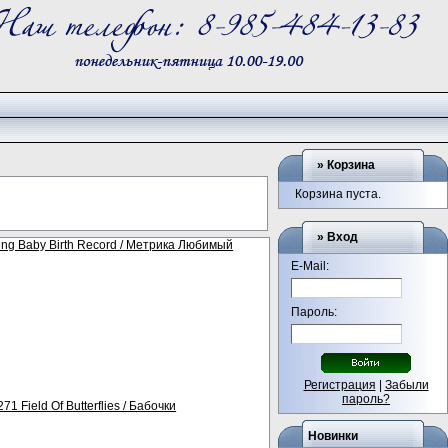
»
Корзина
Корзина пуста.
» Вход
ing Baby Birth Record / Метрика Любимый
E-Mail:
Пароль:
Регистрация
|
Забыли
пароль?
1 Field Of Butterflies / Бабочки
Новинки