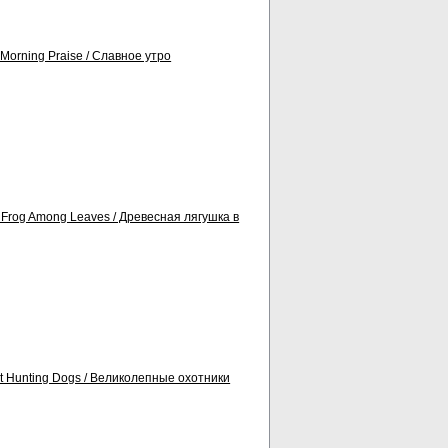
Morning Praise / Славное утро
 Frog Among Leaves / Древесная лягушка в
t Hunting Dogs / Великолепные охотники