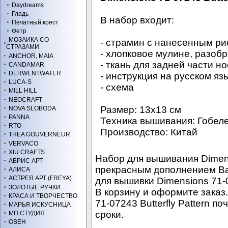
Daydreams
Гладь
В набор входит:
Печатный крест
Фетр
МОЗАИКА СО
- страмин с нанесенным ри
СТРАЗАМИ
- хлопковое мулине, разоб
ANCHOR, MAIA
- ткань для задней части н
CANDAMAR
DERWENTWATER
- инструкция на русском яз
LUCA-S
- схема
MILL HILL
NEOCRAFT
Размер: 13х13 см
NOVA SLOBODA
PANNA
Техника вышивания: Гобел
RTO
Производство: Китай
THEA GOUVERNEUR
VERVACO
XIU CRAFTS
Набор для вышивания Dimensi
АБРИС АРТ
прекрасным дополнением Ва
АЛИСА
АСТРЕЯ АРТ (FREYA)
для вышивки Dimensions 71-07
ЗОЛОТЫЕ РУЧКИ
В корзину и оформите заказ
КРАСА И ТВОРЧЕСТВО
71-07243 Butterfly Pattern п
МАРЬЯ ИСКУСНИЦА
сроки.
МП СТУДИЯ
ОВЕН